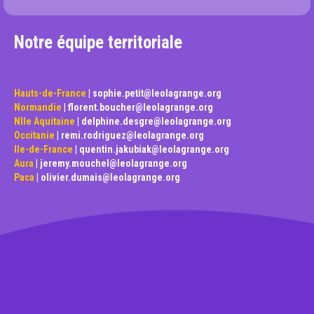
e
o
u
Notre équipe territoriale
m
e
s
s
Hauts-de-France
|
sophie.petit@leolagrange.org
a
Normandie
|
florent.boucher@leolagrange.org
g
Nlle Aquitaine
|
delphine.desgre@leolagrange.org
e
Occitanie
|
remi.rodriguez@leolagrange.org
*
Ile-de-France
|
quentin.jakubiak@leolagrange.org
Aura
|
jeremy.mouchel@leolagrange.org
Paca
|
olivier.dumais@leolagrange.org